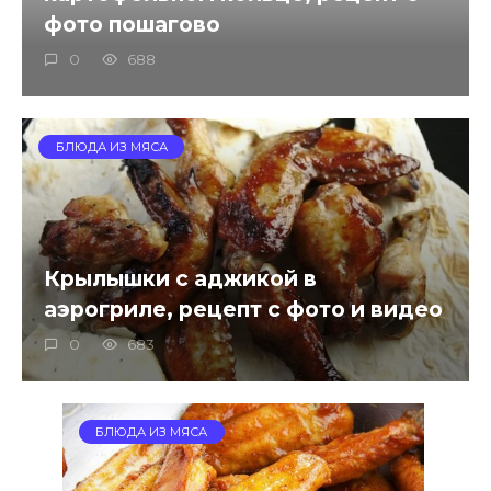
фото пошагово
0
688
БЛЮДА ИЗ МЯСА
Крылышки с аджикой в
аэрогриле, рецепт с фото и видео
0
683
БЛЮДА ИЗ МЯСА