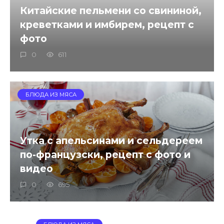
Китайские пельмени со свининой,
креветками и имбирем, рецепт с
фото
0
611
БЛЮДА ИЗ МЯСА
Утка с апельсинами и сельдереем
по-французски, рецепт с фото и
видео
0
695