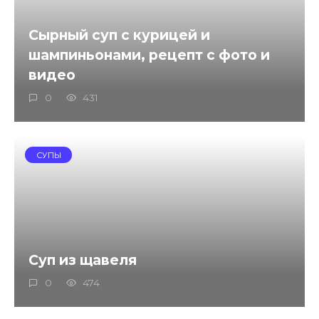
Сырный суп с курицей и
шампиньонами, рецепт с фото и
видео
0
431
СУПЫ
Суп из щавеля
0
474