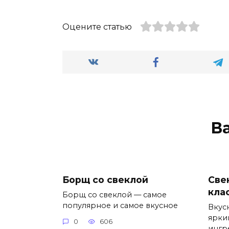
Оцените статью
В
Борщ со свеклой
Све
кла
Борщ со свеклой — самое
популярное и самое вкусное
Вкус
ярки
0
606
ингр