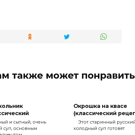
ам также может понравить
кольник
Окрошка на квасе
ссический
(классический рецеп
ный и сытный, очень
Этот старинный русски
й суп, основным
холодный суп готовят
едиентом