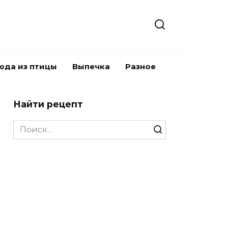
юда из птицы
Выпечка
Разное
Найти рецепт
Search
for: