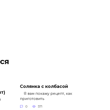
ся
Солянка с колбасой
т)
Я вам покажу рецепт, как
приготовить
й
0
571