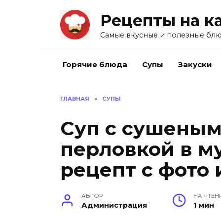
Перейти
Рецепты на к
к
содержанию
Самые вкусные и полезные блю
Горячие блюда
Супы
Закуски
ГЛАВНАЯ
»
СУПЫ
Суп с сушеным
перловкой в м
рецепт с фото 
АВТОР
НА ЧТЕН
Администрация
1 мин