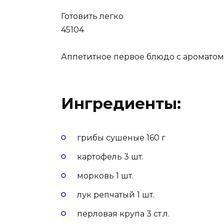
Готовить легко
45104
Аппетитное первое блюдо с ароматом л
Ингредиенты:
грибы сушеные 160 г
картофель 3 шт.
морковь 1 шт.
лук репчатый 1 шт.
перловая крупа 3 ст.л.