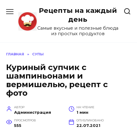
Перейти
Рецепты на каждый
к
содержанию
день
Самые вкусные и полезные блюда
из простых продуктов
ГЛАВНАЯ
»
СУПЫ
Куриный супчик с
шампиньонами и
вермишелью, рецепт с
фото
АВТОР
НА ЧТЕНИЕ
Администрация
1 мин
ПРОСМОТРОВ
ОПУБЛИКОВАНО
555
22.07.2021