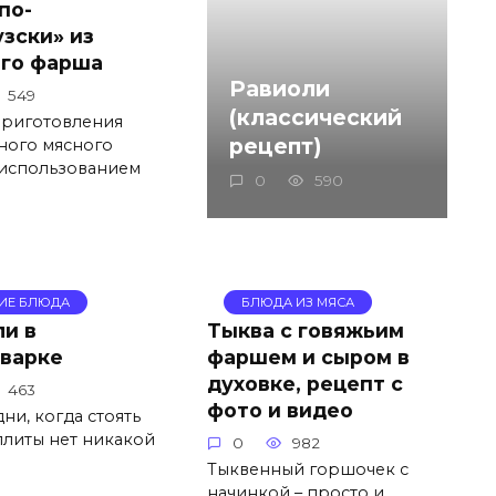
по-
зски» из
ого фарша
Равиоли
549
(классический
приготовления
рецепт)
ного мясного
 использованием
0
590
ЧИЕ БЛЮДА
БЛЮДА ИЗ МЯСА
и в
Тыква с говяжьим
варке
фаршем и сыром в
духовке, рецепт с
463
фото и видео
ни, когда стоять
плиты нет никакой
0
982
Тыквенный горшочек с
начинкой – просто и