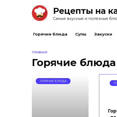
Перейти
Рецепты на к
к
содержанию
Самые вкусные и полезные блю
Горячие блюда
Супы
Закуски
ГЛАВНАЯ
Горячие блюда
ГОРЯЧИЕ БЛЮДА
Г
Гор