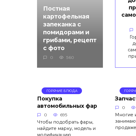
до
пр
Постная
само
картофельная
запеканка с
помидорами и
Го
грибами, рецепт
д
с фото
сам
пр
0
560
ГОРЯЧИЕ БЛЮДА
ГОРЯ
Покупка
Запчас
автомобильных фар
0
Многие 
0
695
занимают
Чтобы подобрать фары,
продаж
найдите марку, модель и
модификацию