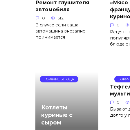
Ремонт глушителя
«Мясо 
автомобиля
францу
курин
0
612
В случае если ваша
0
автомашина внезапно
Рецепт 
принимается
популяр
блюда с
ГОРЯЧИЕ БЛЮДА
ГОРЯ
Тефтел
мульти
0
Котлеты
Бывают д
куриные с
долго у 
сыром