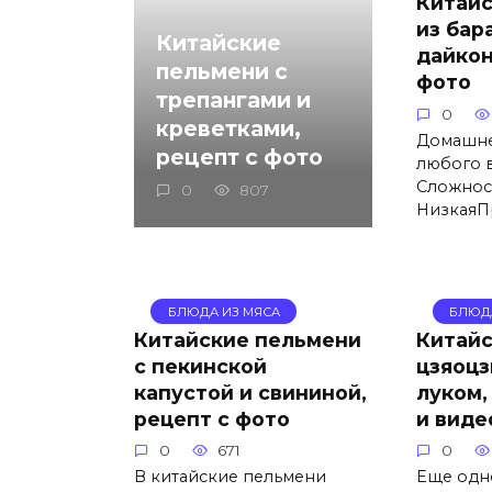
Китайс
из бар
Китайские
дайкон
пельмени с
фото
трепангами и
0
креветками,
Домашне
рецепт с фото
любого 
Сложнос
0
807
НизкаяП
БЛЮДА ИЗ МЯСА
БЛЮД
Китайские пельмени
Китайс
с пекинской
цзяоцз
капустой и свининой,
луком,
рецепт с фото
и виде
0
671
0
В китайские пельмени
Еще одн