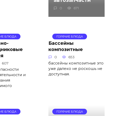
0
671
ЧИЕ БЛЮДА
ГОРЯЧИЕ БЛЮДА
но-
Бассейны
дниковые
композитные
ия
0
653
бассейны композитные это
607
уже далеко не роскошь не
опасности
доступная.
ятельности и
ания
имого
ЧИЕ БЛЮДА
ГОРЯЧИЕ БЛЮДА