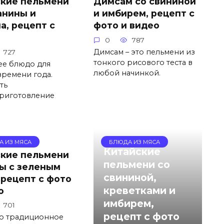
кие пельмени
Димсам со свининой
анины и
и имбирем, рецепт с
а, рецепт с
фото и видео
0
787
Димсам – это пельмени из
727
тонкого рисового теста в
е блюдо для
любой начинкой.
времени года.
ть
риготовление
А ИЗ МЯСА
БЛЮДА ИЗ МЯСА
Китайские
кие пельмени
пельмени со
ы с зеленым
свининой,
 рецепт с фото
креветками и
о
имбирем,
701
рецепт с фото
о традиционное