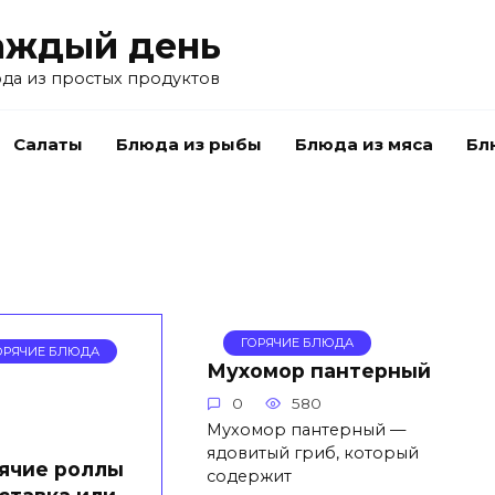
аждый день
да из простых продуктов
Салаты
Блюда из рыбы
Блюда из мяса
Бл
ГОРЯЧИЕ БЛЮДА
ОРЯЧИЕ БЛЮДА
Мухомор пантерный
0
580
Мухомор пантерный —
ядовитый гриб, который
ячие роллы
содержит