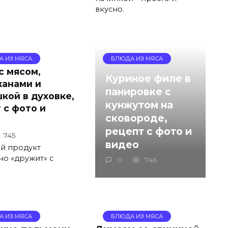
вкусно.
А ИЗ МЯСА
БЛЮДА ИЗ МЯСА
с мясом,
Куриное филе в
анами и
панировке с
кой в духовке,
кунжутом на
 с фото и
сковороде,
рецепт с фото и
745
видео
й продукт
но «дружит» с
0
746
А ИЗ МЯСА
БЛЮДА ИЗ МЯСА