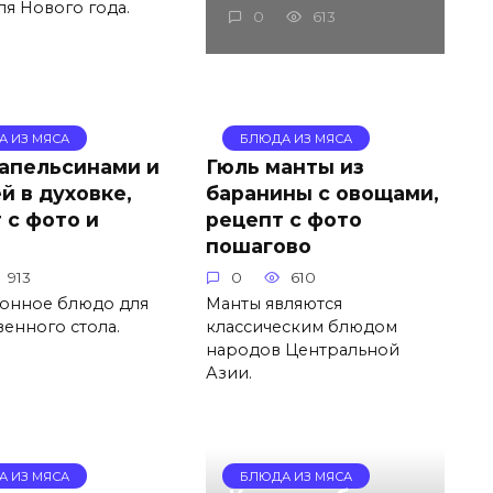
я Нового года.
0
613
А ИЗ МЯСА
БЛЮДА ИЗ МЯСА
 апельсинами и
Гюль манты из
й в духовке,
баранины с овощами,
 с фото и
рецепт с фото
пошагово
913
0
610
онное блюдо для
Манты являются
енного стола.
классическим блюдом
народов Центральной
Азии.
А ИЗ МЯСА
БЛЮДА ИЗ МЯСА