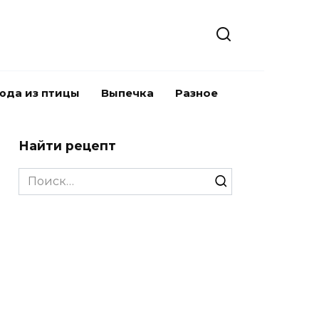
юда из птицы
Выпечка
Разное
Найти рецепт
Search
for: