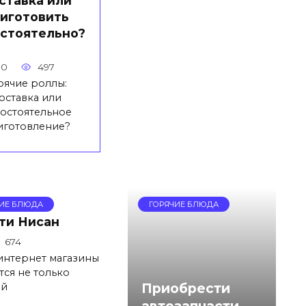
ставка или
иготовить
стоятельно?
0
497
рячие роллы:
оставка или
остоятельное
иготовление?
ЧИЕ БЛЮДА
ГОРЯЧИЕ БЛЮДА
ти Нисан
674
интернет магазины
ся не только
Приобрести
ей
автозапчасти