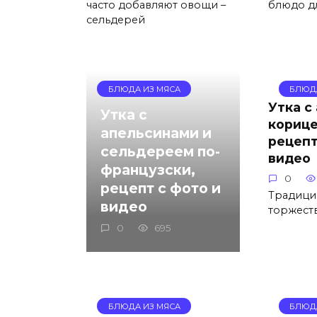
часто добавляют овощи –
блюдо дл
сельдерей
БЛЮДА ИЗ МЯСА
БЛЮД
Утка с
Утка с
корице
апельсинами и
рецепт
сельдереем по-
видео
французски,
0
рецепт с фото и
Традици
видео
торжеств
0
695
БЛЮДА ИЗ МЯСА
БЛЮД