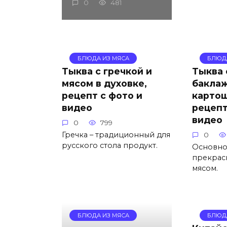
0
481
БЛЮДА ИЗ МЯСА
БЛЮД
Тыква с гречкой и
Тыква 
мясом в духовке,
баклаж
рецепт с фото и
картош
видео
рецепт
видео
0
799
Гречка – традиционный для
0
русского стола продукт.
Основно
прекрас
мясом.
БЛЮДА ИЗ МЯСА
БЛЮД