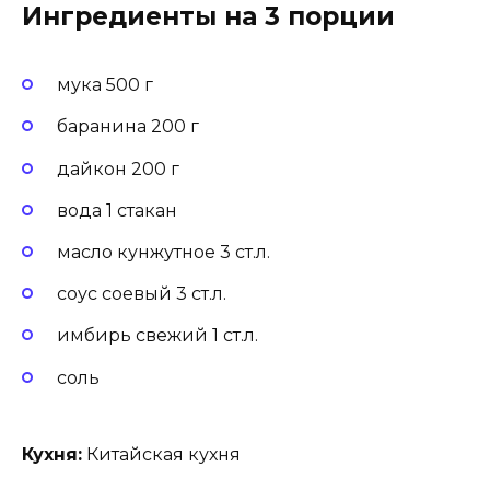
Ингредиенты на 3 порции
мука 500 г
баранина 200 г
дайкон 200 г
вода 1 стакан
масло кунжутное 3 ст.л.
соус соевый 3 ст.л.
имбирь свежий 1 ст.л.
соль
Кухня:
Китайская кухня