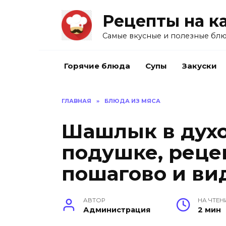
Перейти
Рецепты на к
к
содержанию
Самые вкусные и полезные блю
Горячие блюда
Супы
Закуски
ГЛАВНАЯ
»
БЛЮДА ИЗ МЯСА
Шашлык в духо
подушке, реце
пошагово и ви
АВТОР
НА ЧТЕН
Администрация
2 мин