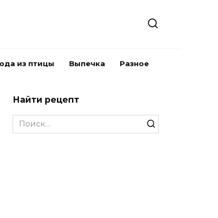
юда из птицы
Выпечка
Разное
Найти рецепт
Search
for: