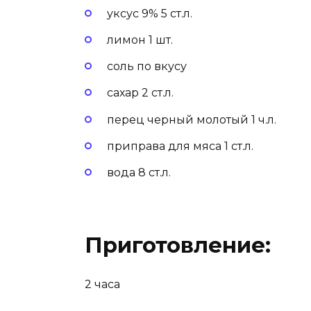
уксус 9% 5 ст.л.
лимон 1 шт.
соль по вкусу
сахар 2 ст.л.
перец черный молотый 1 ч.л.
приправа для мяса 1 ст.л.
вода 8 ст.л.
Приготовление:
2 часа