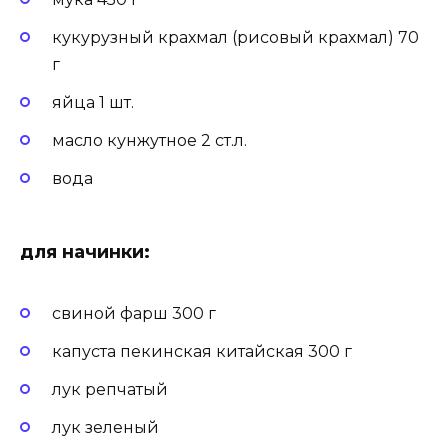
кукурузный крахмал (рисовый крахмал) 70
г
яйца 1 шт.
масло кунжутное 2 ст.л.
вода
для начинки:
свиной фарш 300 г
капуста пекинская китайская 300 г
лук репчатый
лук зеленый