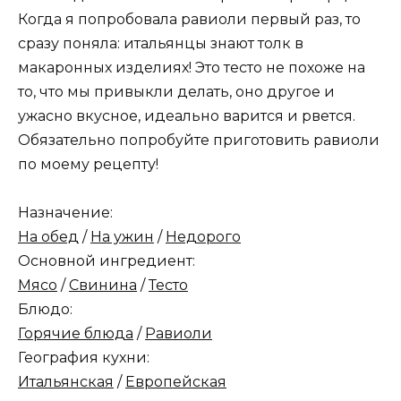
Когда я попробовала равиоли первый раз, то
сразу поняла: итальянцы знают толк в
макаронных изделиях! Это тесто не похоже на
то, что мы привыкли делать, оно другое и
ужасно вкусное, идеально варится и рвется.
Обязательно попробуйте приготовить равиоли
по моему рецепту!
Назначение:
На обед
/
На ужин
/
Недорого
Основной ингредиент:
Мясо
/
Свинина
/
Тесто
Блюдо:
Горячие блюда
/
Равиоли
География кухни:
Итальянская
/
Европейская