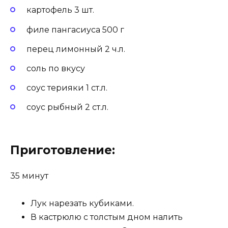
картофель 3 шт.
филе пангасиуса 500 г
перец лимонный 2 ч.л.
соль по вкусу
соус терияки 1 ст.л.
соус рыбный 2 ст.л.
Приготовление:
35 минут
Лук нарезать кубиками.
В кастрюлю с толстым дном налить