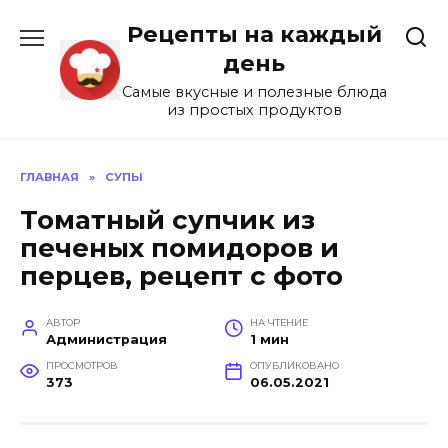
Перейти
Рецепты на каждый
к
содержанию
день
Самые вкусные и полезные блюда
из простых продуктов
ГЛАВНАЯ
»
СУПЫ
Томатный супчик из
печеных помидоров и
перцев, рецепт с фото
АВТОР
НА ЧТЕНИЕ
Администрация
1 мин
ПРОСМОТРОВ
ОПУБЛИКОВАНО
373
06.05.2021