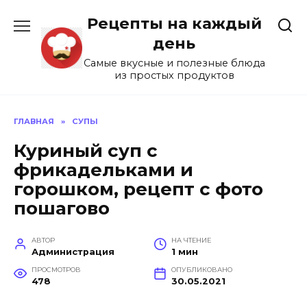
Перейти
Рецепты на каждый
к
содержанию
день
Самые вкусные и полезные блюда
из простых продуктов
ГЛАВНАЯ
»
СУПЫ
Куриный суп с
фрикадельками и
горошком, рецепт с фото
пошагово
АВТОР
НА ЧТЕНИЕ
Администрация
1 мин
ПРОСМОТРОВ
ОПУБЛИКОВАНО
478
30.05.2021