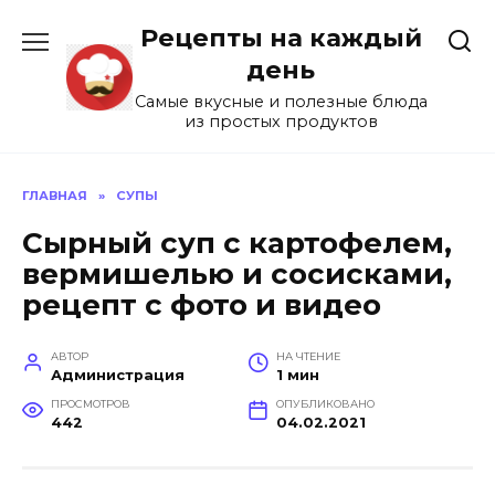
Перейти
Рецепты на каждый
к
содержанию
день
Самые вкусные и полезные блюда
из простых продуктов
ГЛАВНАЯ
»
СУПЫ
Сырный суп с картофелем,
вермишелью и сосисками,
рецепт с фото и видео
АВТОР
НА ЧТЕНИЕ
Администрация
1 мин
ПРОСМОТРОВ
ОПУБЛИКОВАНО
442
04.02.2021