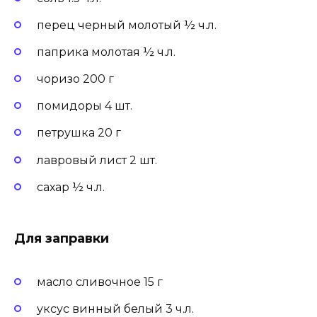
перец черный молотый ½ ч.л.
паприка молотая ½ ч.л.
чоризо 200 г
помидоры 4 шт.
петрушка 20 г
лавровый лист 2 шт.
сахар ½ ч.л.
Для заправки
масло сливочное 15 г
уксус винный белый 3 ч.л.