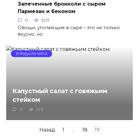
Запеченные брокколи с сыром
Пармезан и беконом
0
507
Овощи, утопающие в сыре – это не только
вкусно, но
БЛЮДА ИЗ МЯСА
Капустный салат с говяжьим
стейком
0
573
Пагинация
Назад
1
…
18
19
записей