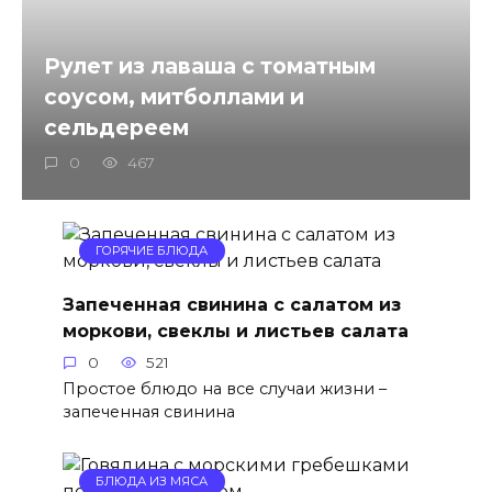
Рулет из лаваша с томатным
соусом, митболлами и
сельдереем
0
467
ГОРЯЧИЕ БЛЮДА
Запеченная свинина с салатом из
моркови, свеклы и листьев салата
0
521
Простое блюдо на все случаи жизни –
запеченная свинина
БЛЮДА ИЗ МЯСА