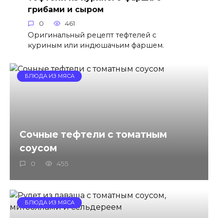
грибами и сыром
0
461
Оригинальный рецепт тефтелей с
куриным или индюшачьим фаршем.
БЛЮДА ИЗ МЯСА
Сочные тефтели с томатным
соусом
0
455
БЛЮДА ИЗ МЯСА