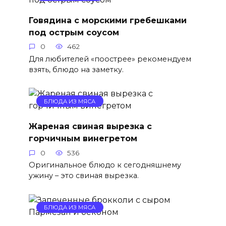
Говядина с морскими гребешками
под острым соусом
0
462
Для любителей «поострее» рекомендуем
взять, блюдо на заметку.
БЛЮДА ИЗ МЯСА
Жареная свиная вырезка с
горчичным винегретом
0
536
Оригинальное блюдо к сегодняшнему
ужину – это свиная вырезка.
БЛЮДА ИЗ МЯСА