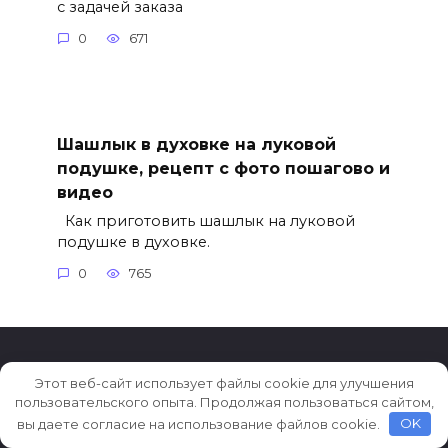
с задачей заказа
0
671
Шашлык в духовке на луковой
подушке, рецепт с фото пошагово и
видео
Как приготовить шашлык на луковой
подушке в духовке.
0
765
Этот веб-сайт использует файлы cookie для улучшения
© 2026 Рецепты на каждый день
пользовательского опыта. Продолжая пользоваться сайтом,
вы даете согласие на использование файлов cookie.
OK