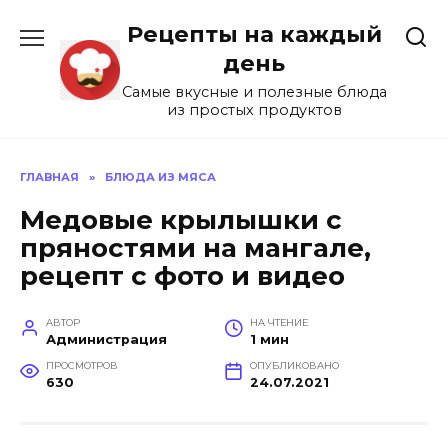
Перейти
Рецепты на каждый
к
содержанию
день
Самые вкусные и полезные блюда
из простых продуктов
ГЛАВНАЯ
»
БЛЮДА ИЗ МЯСА
Медовые крылышки с
пряностями на мангале,
рецепт с фото и видео
АВТОР
НА ЧТЕНИЕ
Администрация
1 мин
ПРОСМОТРОВ
ОПУБЛИКОВАНО
630
24.07.2021