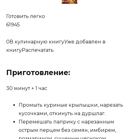
Готовить легко
61945
0
В кулинарную книгуУже добавлен в
книгу
Распечатать
Приготовление:
30 минут +
1 час
Промыть куриные крылышки, нарезать
кусочками, откинуть на дуршлаг.
Перемешать паприку с нарезанным
острым перцем без семян, имбирем,
розмарином, сушеным чесноком,