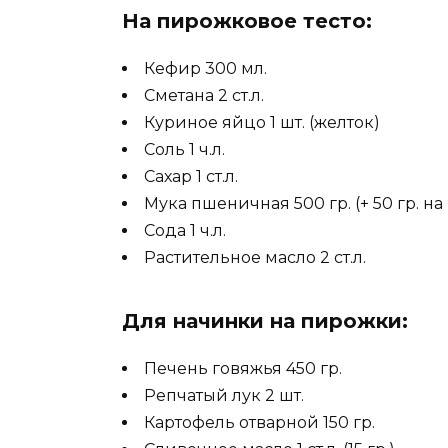
На пирожковое тесто:
Кефир 300 мл.
Сметана 2 ст.л.
Куриное яйцо 1 шт. (желток)
Соль 1 ч.л.
Сахар 1 ст.л.
Мука пшеничная 500 гр. (+ 50 гр. н
Сода 1 ч.л.
Растительное масло 2 ст.л.
Для начинки на пирожки:
Печень говяжья 450 гр.
Репчатый лук 2 шт.
Картофель отварной 150 гр.