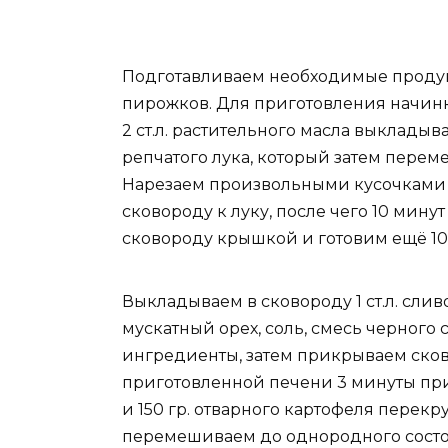
Подготавливаем необходимые проду
пирожков. Для приготовления начинк
2 ст.л. растительного масла выкладыв
репчатого лука, который затем пере
Нарезаем произвольными кусочками 
сковороду к луку, после чего 10 ми
сковороду крышкой и готовим ещё 10
Выкладываем в сковороду 1 ст.л. слив
мускатный орех, соль, смесь черног
ингредиенты, затем прикрываем ско
приготовленной печени 3 минуты пр
и 150 гр. отварного картофеля перек
перемешиваем до однородного состо