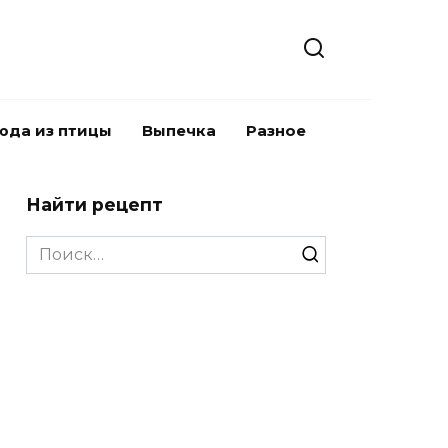
юда из птицы
Выпечка
Разное
Найти рецепт
Search
for: