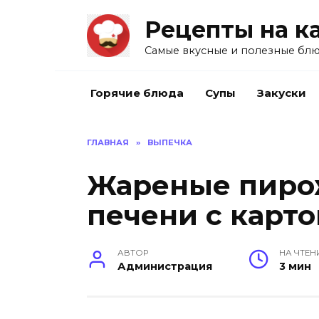
Перейти
Рецепты на к
к
содержанию
Самые вкусные и полезные блю
Горячие блюда
Супы
Закуски
ГЛАВНАЯ
»
ВЫПЕЧКА
Жареные пирож
печени с карт
АВТОР
НА ЧТЕН
Администрация
3 мин