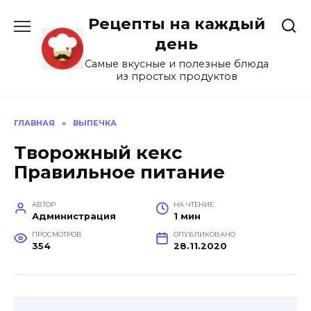
Перейти
Рецепты на каждый
к
содержанию
день
Самые вкусные и полезные блюда
из простых продуктов
ГЛАВНАЯ
»
ВЫПЕЧКА
Творожный кекс
Правильное питание
АВТОР
НА ЧТЕНИЕ
Администрация
1 мин
ПРОСМОТРОВ
ОПУБЛИКОВАНО
354
28.11.2020