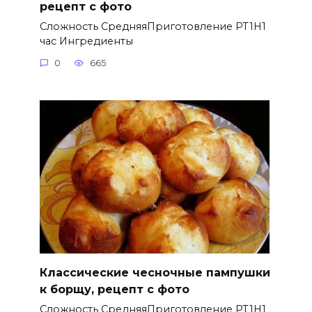
рецепт с фото
Сложность СредняяПриготовление PT1H1
час Ингредиенты
0
665
Классические чесночные пампушки
к борщу, рецепт с фото
Сложность СредняяПриготовление PT1H1