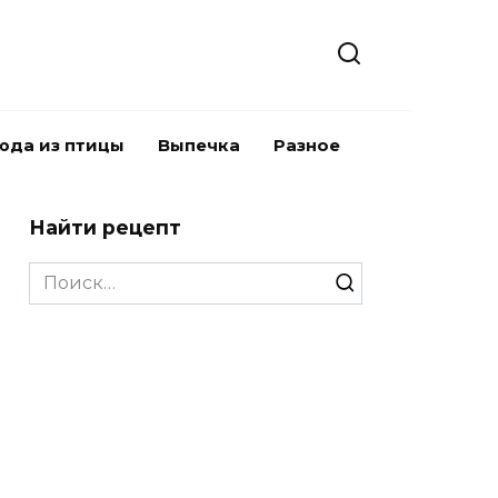
юда из птицы
Выпечка
Разное
Найти рецепт
Search
for: