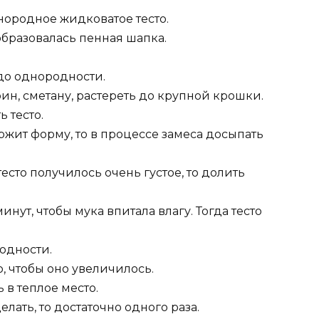
нородное жидковатое тесто.
 образовалась пенная шапка.
 до однородности.
ин, сметану, растереть до крупной крошки.
 тесто.
ржит форму, то в процессе замеса досыпать
есто получилось очень густое, то долить
минут, чтобы мука впитала влагу. Тогда тесто
одности.
о, чтобы оно увеличилось.
 в теплое место.
елать, то достаточно одного раза.