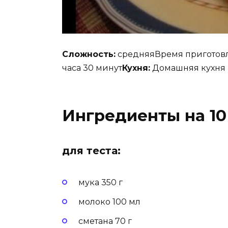
Сложность:
средняяВремя приготовл
часа 30 минут
Кухня:
Домашняя кухня
Ингредиенты на 10
для теста:
мука 350 г
молоко 100 мл
сметана 70 г