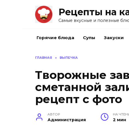
Перейти
Рецепты на к
к
содержанию
Самые вкусные и полезные блю
Горячие блюда
Супы
Закуски
ГЛАВНАЯ
»
ВЫПЕЧКА
Творожные за
сметанной зали
рецепт с фото
АВТОР
НА ЧТЕН
Администрация
2 мин