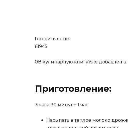
Готовить легко
61945
0
В кулинарную книгуУже добавлен в
Приготовление:
3 часа 30 минут +
1 час
Насыпать в теплое молоко дрожж
или 3 маленькой ложки муки.