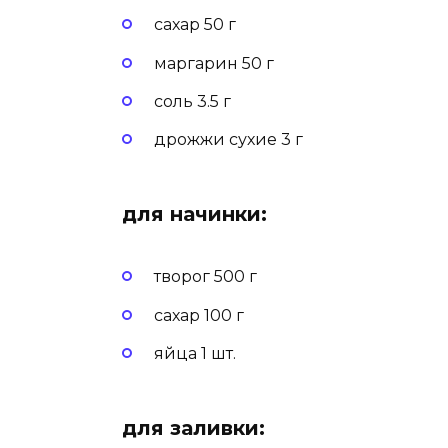
сахар 50 г
маргарин 50 г
соль 3.5 г
дрожжи сухие 3 г
для начинки:
творог 500 г
сахар 100 г
яйца 1 шт.
для заливки: