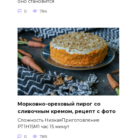
оно становится
0
784
Морковно-ореховый пирог со
сливочным кремом, рецепт с фото
Сложность НизкаяПриготовление
PT1H15M1 час 15 минут
0
789