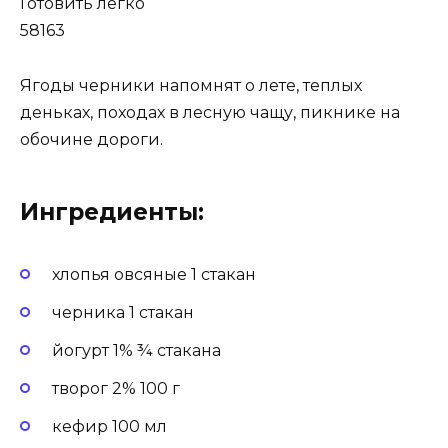
Готовить легко
58163
Ягоды черники напомнят о лете, теплых
деньках, походах в лесную чащу, пикнике на
обочине дороги.
Ингредиенты:
хлопья овсяные 1 стакан
черника 1 стакан
йогурт 1% ¾ стакана
творог 2% 100 г
кефир 100 мл