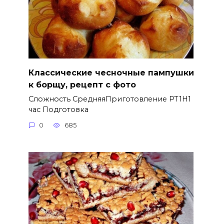
Классические чесночные пампушки
к борщу, рецепт с фото
Сложность СредняяПриготовление PT1H1
час Подготовка
0
685