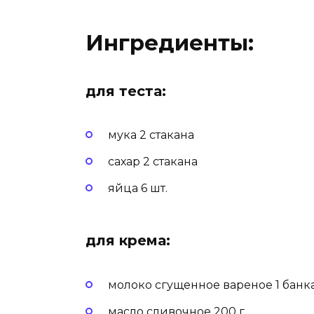
Ингредиенты:
для теста:
мука 2 стакана
сахар 2 стакана
яйца 6 шт.
для крема:
молоко сгущенное вареное 1 банк
масло сливочное 200 г