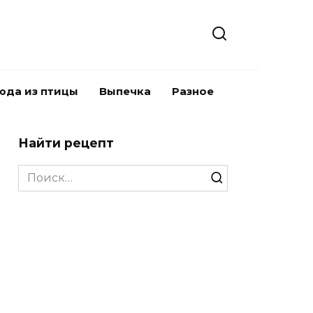
юда из птицы
Выпечка
Разное
Найти рецепт
Search
for: