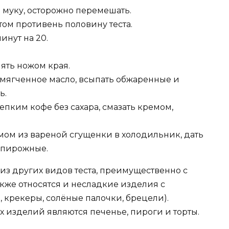
 муку, осторожно перемешать.
ом противень половину теста.
инут на 20.
ять ножом края.
змягченное масло, всыпать обжаренные и
ь.
пким кофе без сахара, смазать кремом,
мом из вареной сгущенки в холодильник, дать
а пирожные.
з других видов теста, преимущественно с
кже относятся и несладкие изделия с
 крекеры, солёные палочки, брецели).
изделий являются печенье, пироги и торты.