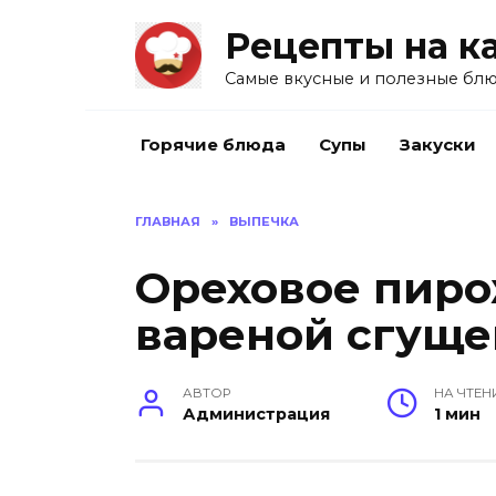
Перейти
Рецепты на к
к
содержанию
Самые вкусные и полезные блю
Горячие блюда
Супы
Закуски
ГЛАВНАЯ
»
ВЫПЕЧКА
Ореховое пиро
вареной сгуще
АВТОР
НА ЧТЕН
Администрация
1 мин