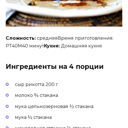
Сложность:
средняяВремя приготовления:
PT40M40 минут
Кухня:
Домашняя кухня
Ингредиенты на 4 порции
сыр рикотта 200 г
молоко ¾ стакана
мука цельнозерновая ½ стакана
мука ½ стакана