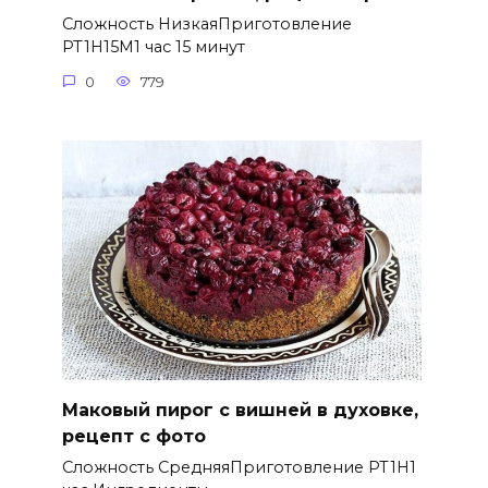
Сложность НизкаяПриготовление
PT1H15M1 час 15 минут
0
779
Маковый пирог с вишней в духовке,
рецепт с фото
Сложность СредняяПриготовление PT1H1