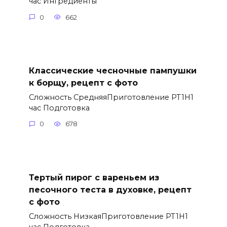
час Ингредиенты
0
662
Классические чесночные пампушки
к борщу, рецепт с фото
Сложность СредняяПриготовление PT1H1
час Подготовка
0
678
Тертый пирог с вареньем из
песочного теста в духовке, рецепт
с фото
Сложность НизкаяПриготовление PT1H1
час Подготовка