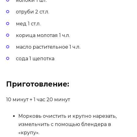
яблоки 1 шт.
отруби 2 ст.л.
мед 1 ст.л.
корица молотая 1 ч.л.
масло растительное 1 ч.л.
сода 1 щепотка
Приготовление:
10 минут +
1 час 20 минут
Морковь очистить и крупно нарезать,
измельчить с помощью блендера в
«крупу».