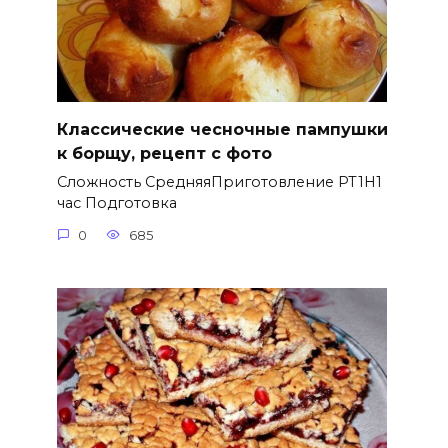
Классические чесночные пампушки
к борщу, рецепт с фото
Сложность СредняяПриготовление PT1H1
час Подготовка
0
685