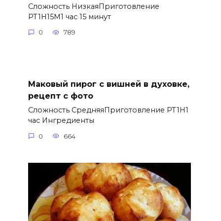
Сложность НизкаяПриготовление
PT1H15M1 час 15 минут
0
789
Маковый пирог с вишней в духовке,
рецепт с фото
Сложность СредняяПриготовление PT1H1
час Ингредиенты
0
664