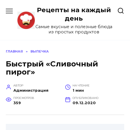
Перейти
Рецепты на каждый
к
содержанию
день
Самые вкусные и полезные блюда
из простых продуктов
ГЛАВНАЯ
»
ВЫПЕЧКА
Быстрый «Сливочный
пирог»
АВТОР
НА ЧТЕНИЕ
Администрация
1 мин
ПРОСМОТРОВ
ОПУБЛИКОВАНО
359
09.12.2020