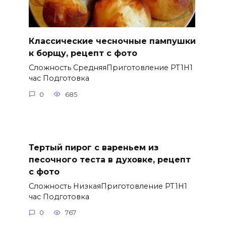
Классические чесночные пампушки
к борщу, рецепт с фото
Сложность СредняяПриготовление PT1H1
час Подготовка
0
685
Тертый пирог с вареньем из
песочного теста в духовке, рецепт
с фото
Сложность НизкаяПриготовление PT1H1
час Подготовка
0
767