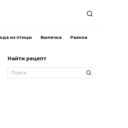
юда из птицы
Выпечка
Разное
Найти рецепт
Search
for: