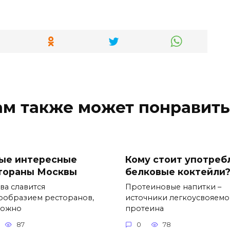
ам также может понравить
ые интересные
Кому стоит употреб
тораны Москвы
белковые коктейли
ва славится
Протеиновые напитки –
ообразием ресторанов,
источники легкоусвояемо
можно
протеина
87
0
78