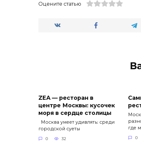
Оцените статью
В
ZEA — ресторан в
Сам
центре Москвы: кусочек
рес
моря в сердце столицы
Моск
разн
Москва умеет удивлять: среди
где 
городской суеты
0
0
32