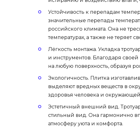
истиранию и воздействию влаги, ч
Устойчивость к перепадам темпер
значительные перепады температу
российского климата. Она не тре
температурах, а также не теряет с
Лёгкость монтажа. Укладка троту
и инструментов. Благодаря своей
на любую поверхность, образуя р
Экологичность. Плитка изготавлив
выделяют вредных веществ в окру
здоровья человека и окружающей
Эстетичный внешний вид. Тротуа
стильный вид. Она гармонично вп
атмосферу уюта и комфорта.