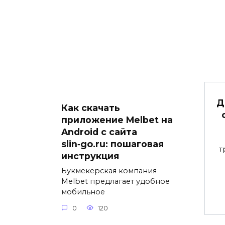
Д
Как скачать
приложение Melbet на
Android с сайта
slin‑go.ru: пошаговая
т
инструкция
Букмекерская компания
Melbet предлагает удобное
мобильное
0
120