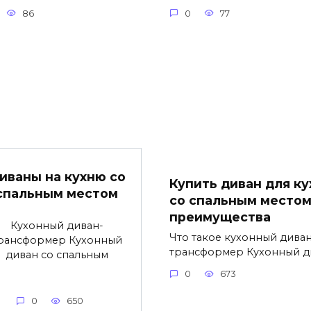
86
0
77
иваны на кухню со
Купить диван для ку
спальным местом
со спальным местом
преимущества
Кухонный диван-
Что такое кухонный диван
рансформер Кухонный
трансформер Кухонный д
диван со спальным
0
673
0
650