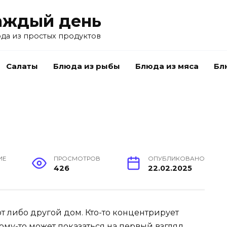
аждый день
да из простых продуктов
Салаты
Блюда из рыбы
Блюда из мяса
Бл
ИЕ
ПРОСМОТРОВ
ОПУБЛИКОВАНО
426
22.02.2025
т либо другой дом. Кто-то концентрирует
кому-то может показаться на первый взгляд