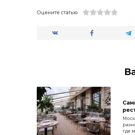
Оцените статью
В
Сам
рес
Моск
разн
где 