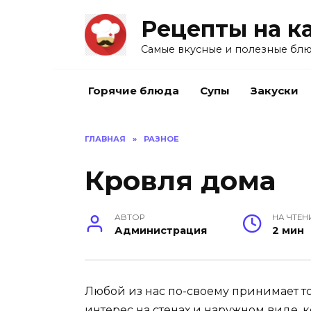
Перейти
Рецепты на к
к
содержанию
Самые вкусные и полезные блю
Горячие блюда
Супы
Закуски
ГЛАВНАЯ
»
РАЗНОЕ
Кровля дома
АВТОР
НА ЧТЕН
Администрация
2 мин
Любой из нас по-своему принимает то
интерес на стенах и наружном виде, 