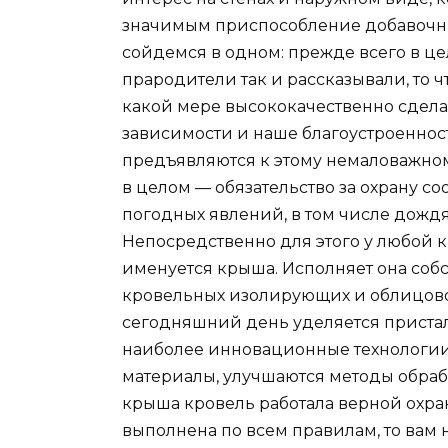
значимым приспособление добавочн
сойдемся в одном: прежде всего в цел
прародители так и рассказывали, то чт
какой мере высококачественно сдела
зависимости и наше благоустроенност
предъявляются к этому немаловажном
в целом — обязательство за охрану с
погодных явлений, в том числе дождя
Непосредственно для этого у любой к
именуется крыша. Исполняет она соб
кровельных изолирующих и облицово
сегодняшний день уделяется приста
наиболее инновационные технологии
материалы, улучшаются методы обраба
крыша кровель работала верной охра
выполнена по всем правилам, то вам 