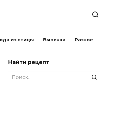
юда из птицы
Выпечка
Разное
Найти рецепт
Search
for: