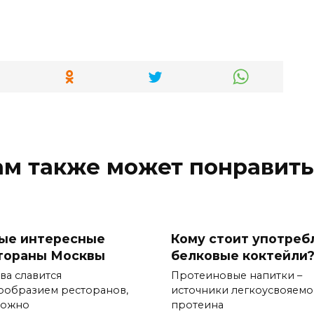
ам также может понравить
ые интересные
Кому стоит употреб
тораны Москвы
белковые коктейли
ва славится
Протеиновые напитки –
ообразием ресторанов,
источники легкоусвояемо
можно
протеина