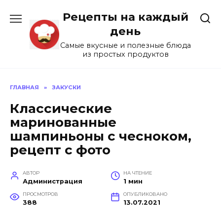
Перейти
Рецепты на каждый
к
содержанию
день
Самые вкусные и полезные блюда
из простых продуктов
ГЛАВНАЯ
»
ЗАКУСКИ
Классические
маринованные
шампиньоны с чесноком,
рецепт с фото
АВТОР
НА ЧТЕНИЕ
Администрация
1 мин
ПРОСМОТРОВ
ОПУБЛИКОВАНО
388
13.07.2021