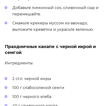
Добавьте лимонный сок, сливочный сыр и
перемешайте.
Смажьте крекеры муссом из авокадо,
выложите креветки и украсьте зеленью.
Праздничные канапе с черной икрой и
семгой
Ингредиенты:
2 ст.л. черной икры
100 г слабосоленой семги
100 г черного хлеба
40 г сливочного масла