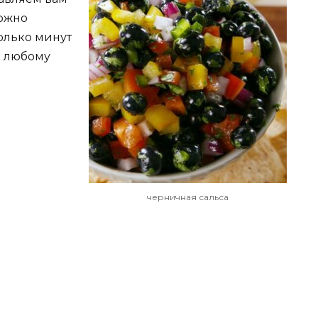
можно
колько минут
к любому
черничная сальса