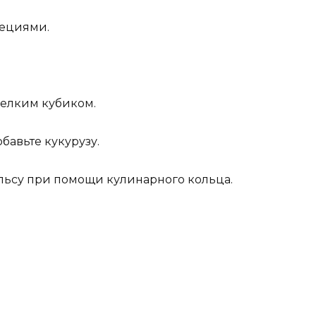
пециями.
мелким кубиком.
бавьте кукурузу.
альсу при помощи кулинарного кольца.