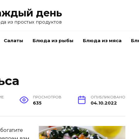
аждый день
да из простых продуктов
Салаты
Блюда из рыбы
Блюда из мяса
Бл
ьса
ИЕ
ПРОСМОТРОВ
ОПУБЛИКОВАНО
635
04.10.2022
богатите
авляем вам