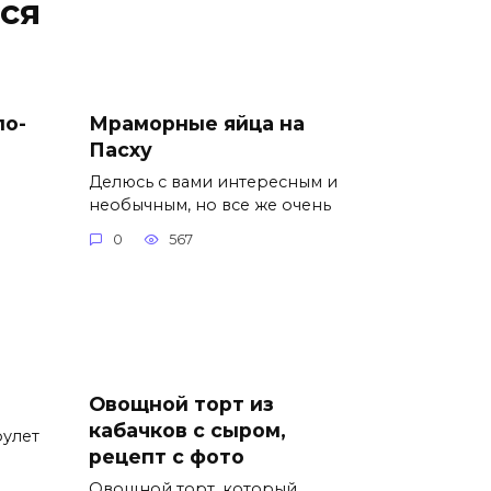
ся
по-
Мраморные яйца на
Пасху
Делюсь с вами интересным и
необычным, но все же очень
0
567
Овощной торт из
кабачков с сыром,
рулет
рецепт с фото
Овощной торт, который