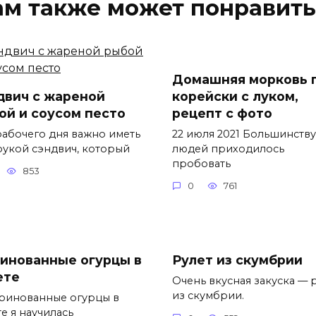
ам также может понравить
Домашняя морковь 
двич с жареной
корейски с луком,
ой и соусом песто
рецепт с фото
рабочего дня важно иметь
22 июля 2021 Большинству
рукой сэндвич, который
людей приходилось
пробовать
853
0
761
инованные огурцы в
Рулет из скумбрии
ете
Очень вкусная закуска — 
из скумбрии.
нованные огурцы в
е я научилась