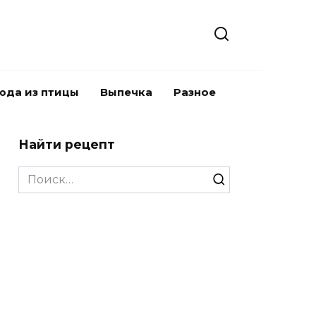
юда из птицы
Выпечка
Разное
Найти рецепт
Search
for: