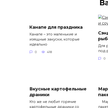
В
Канапе для праздника
Сэн
Канапе – это маленькие и
рыб
изящные закуски, которые
идеально
Для 
под 
0
418
0
Вкусные картофельные
Мар
драники
пак
Кто же не любит горячие
Мари
картофельные драники со
пакет