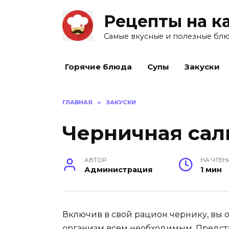
Перейти
Рецепты на к
к
содержанию
Самые вкусные и полезные блю
Горячие блюда
Супы
Закуски
ГЛАВНАЯ
»
ЗАКУСКИ
Черничная сал
АВТОР
НА ЧТЕН
Администрация
1 мин
Включив в свой рацион чернику, вы о
организм всем необходимым. Предст