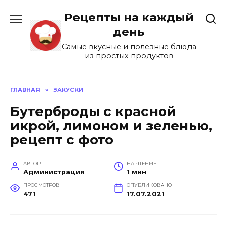
Перейти
Рецепты на каждый
к
содержанию
день
Самые вкусные и полезные блюда
из простых продуктов
ГЛАВНАЯ
»
ЗАКУСКИ
Бутерброды с красной
икрой, лимоном и зеленью,
рецепт с фото
АВТОР
НА ЧТЕНИЕ
Администрация
1 мин
ПРОСМОТРОВ
ОПУБЛИКОВАНО
471
17.07.2021