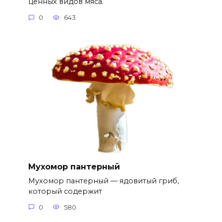
ценных видов мяса.
0
643
Мухомор пантерный
Мухомор пантерный — ядовитый гриб,
который содержит
0
580