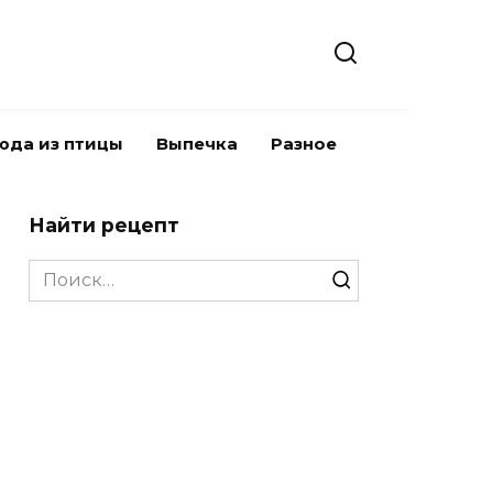
юда из птицы
Выпечка
Разное
Найти рецепт
Search
for: