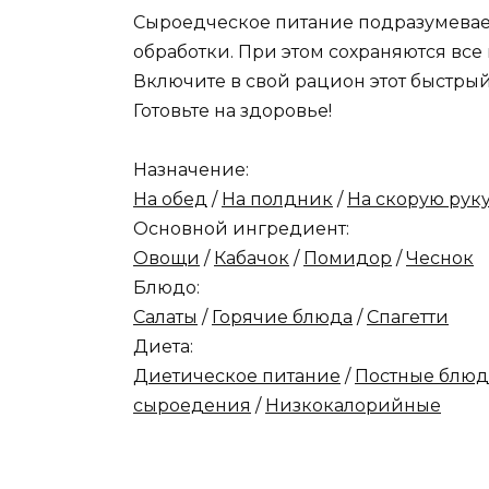
Сыроедческое питание подразумевает
обработки. При этом сохраняются вс
Включите в свой рацион этот быстрый
Готовьте на здоровье!
Назначение:
На обед
/
На полдник
/
На скорую рук
Основной ингредиент:
Овощи
/
Кабачок
/
Помидор
/
Чеснок
Блюдо:
Салаты
/
Горячие блюда
/
Спагетти
Диета:
Диетическое питание
/
Постные блюд
сыроедения
/
Низкокалорийные