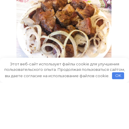
Этот веб-сайт использует файлы cookie для улучшения
Шашлык в духовке на луковой
пользовательского опыта. Продолжая пользоваться сайтом,
подушке, рецепт с фото пошагово и
вы даете согласие на использование файлов cookie.
OK
видео
Как приготовить шашлык на луковой
подушке в духовке.
0
765