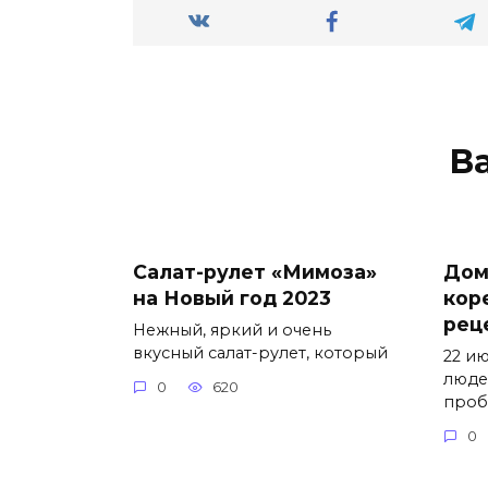
В
Салат-рулет «Мимоза»
Дом
на Новый год 2023
кор
рец
Нежный, яркий и очень
вкусный салат-рулет, который
22 и
люде
0
620
проб
0