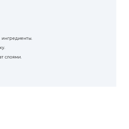
м ингредиенты.
ку.
ат слоями.