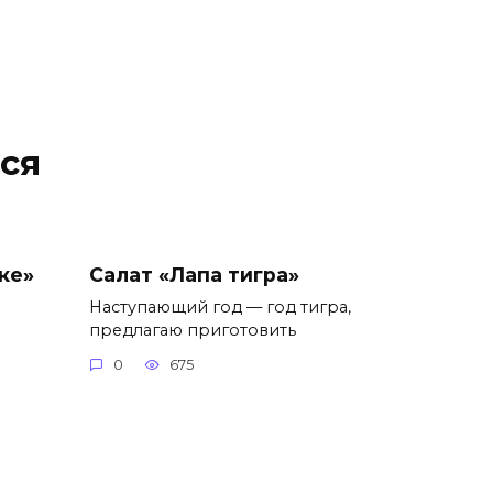
ся
ке»
Салат «Лапа тигра»
Наступающий год — год тигра,
предлагаю приготовить
0
675