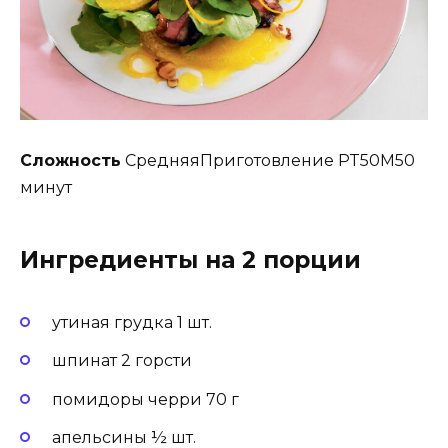
Сложность
СредняяПриготовление PT50M50
минут
Ингредиенты на 2 порции
утиная грудка 1 шт.
шпинат 2 горсти
помидоры черри 70 г
апельсины ½ шт.