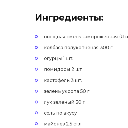
Ингредиенты:
овощная смесь замороженная (Я в
колбаса полукопченая 300 г
огурцы 1 шт.
помидоры 2 шт.
картофель 3 шт.
зелень укропа 50 г
лук зеленый 50 г
соль по вкусу
майонез 2.5 ст.л.