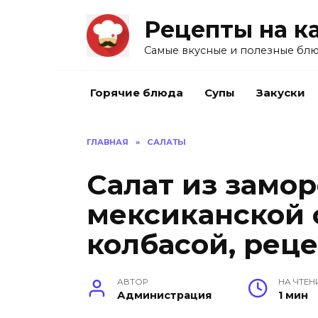
Перейти
Рецепты на к
к
содержанию
Самые вкусные и полезные блю
Горячие блюда
Супы
Закуски
ГЛАВНАЯ
»
САЛАТЫ
Салат из замо
мексиканской 
колбасой, реце
АВТОР
НА ЧТЕН
Администрация
1 мин