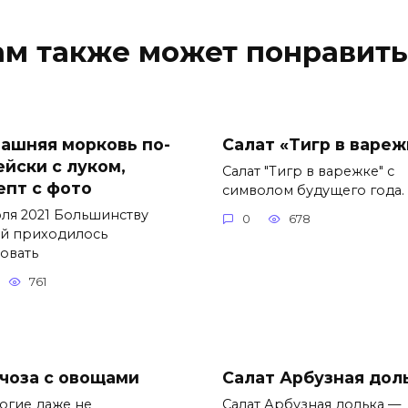
ам также может понравить
ашняя морковь по-
Салат «Тигр в вареж
ейски с луком,
Салат "Тигр в варежке" с
епт с фото
символом будущего года.
юля 2021 Большинству
0
678
й приходилось
овать
761
чоза с овощами
Салат Арбузная дол
ие даже не
Салат Арбузная долька —