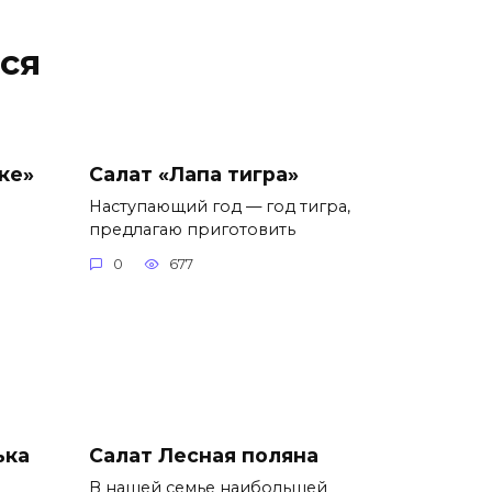
ся
ке»
Салат «Лапа тигра»
Наступающий год — год тигра,
предлагаю приготовить
0
677
ька
Салат Лесная поляна
В нашей семье наибольшей