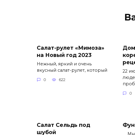
В
Салат-рулет «Мимоза»
Дом
на Новый год 2023
кор
рец
Нежный, яркий и очень
вкусный салат-рулет, который
22 и
люде
0
622
проб
0
Салат Сельдь под
Фун
шубой
Мног