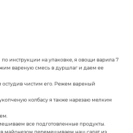
по инструкции на упаковке, я овощи варила 7
жим вареную смесь в дуршлаг и даем ее
и остудив чистим его. Режем вареный
укопченую колбасу я также нарезаю мелким
ем.
мешиваем все подготовленные продукты.
ив майонезом перемешиваем наш салат из