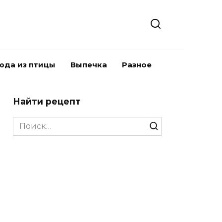
юда из птицы
Выпечка
Разное
Найти рецепт
Search
for: