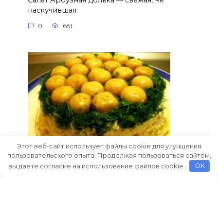
Салат Арбузная долька — свежая, не
наскучившая
0
651
Этот веб-сайт использует файлы cookie для улучшения
пользовательского опыта. Продолжая пользоваться сайтом,
вы даете согласие на использование файлов cookie.
OK
Салат Лесная поляна
В нашей семье наибольшей
популярностью на праздничных
0
608