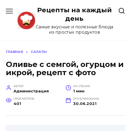
Перейти
Рецепты на каждый
к
содержанию
день
Самые вкусные и полезные блюда
из простых продуктов
ГЛАВНАЯ
»
САЛАТЫ
Оливье с семгой, огурцом и
икрой, рецепт с фото
АВТОР
НА ЧТЕНИЕ
Администрация
1 мин
ПРОСМОТРОВ
ОПУБЛИКОВАНО
401
30.06.2021