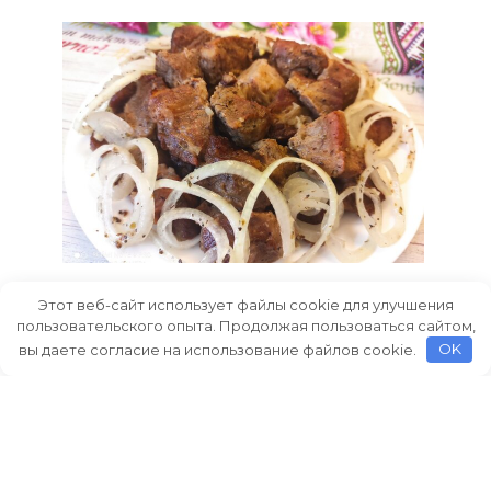
Шашлык в духовке на луковой
Этот веб-сайт использует файлы cookie для улучшения
подушке, рецепт с фото пошагово и
пользовательского опыта. Продолжая пользоваться сайтом,
видео
вы даете согласие на использование файлов cookie.
OK
Как приготовить шашлык на луковой
подушке в духовке.
0
765