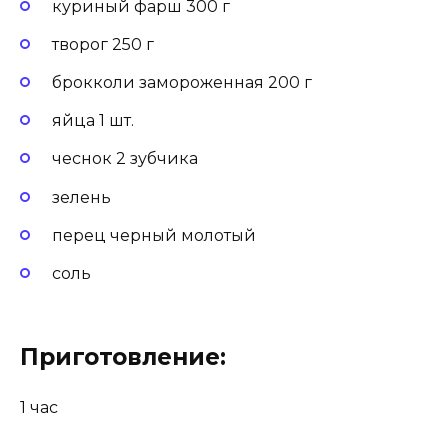
куриный фарш 300 г
творог 250 г
брокколи замороженная 200 г
яйца 1 шт.
чеснок 2 зубчика
зелень
перец черный молотый
соль
Приготовление:
1 час