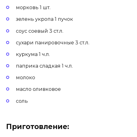
морковь 1 шт.
зелень укропа 1 пучок
соус соевый 3 ст.л.
сухари панировочные 3 ст.л.
куркума 1 ч.л.
паприка сладкая 1 ч.л.
молоко
масло оливковое
соль
Приготовление: