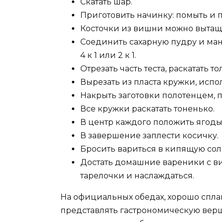
Скатать шар.
Приготовить начинку: помыть и 
Косточки из вишни можно вытащи
Соединить сахарную пудру и ма
4 к 1 или 2 к 1.
Отрезать часть теста, раскатать 
Вырезать из пласта кружки, испо
Накрыть заготовки полотенцем, п
Все кружки раскатать тоненько.
В центр каждого положить ягоды
В завершение заплести косичку.
Бросить вариться в кипящую сол
Достать домашние вареники с в
тарелочки и наслаждаться.
На официальных обедах, хорошо спл
представлять гастрономическую верш