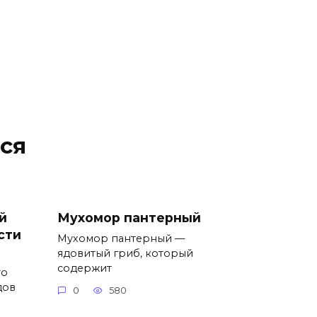
ся
й
Мухомор пантерный
сти
Мухомор пантерный —
ядовитый гриб, который
содержит
то
дов
0
580