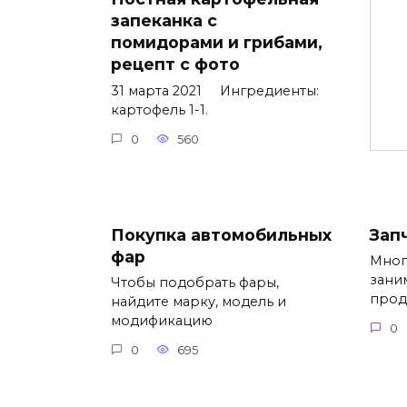
запеканка с
помидорами и грибами,
рецепт с фото
31 марта 2021 Ингредиенты:
картофель 1-1.
0
560
Покупка автомобильных
Зап
фар
Мног
зани
Чтобы подобрать фары,
прод
найдите марку, модель и
модификацию
0
0
695