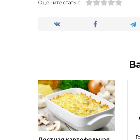
Оцените статью
В
Г
Постная картофельная