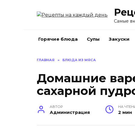
Перейти
Рец
к
содержанию
Самые вк
Горячие блюда
Супы
Закуски
ГЛАВНАЯ
»
БЛЮДА ИЗ МЯСА
Домашние вар
сахарной пудро
АВТОР
НА ЧТЕН
Администрация
2 мин