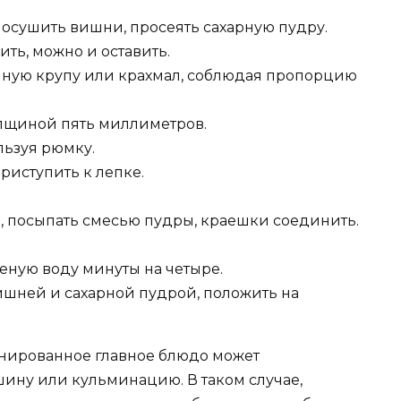
посушить вишни, просеять сахарную пудру.
ть, можно и оставить.
нную крупу или крахмал, соблюдая пропорцию
толщиной пять миллиметров.
льзуя рюмку.
риступить к лепке.
, посыпать смесью пудры, краешки соединить.
еную воду минуты на четыре.
ишней и сахарной пудрой, положить на
анированное главное блюдо может
ину или кульминацию. В таком случае,