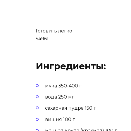
Готовить легко
54961
Ингредиенты:
мука 350-400 г
вода 250 мл
сахарная пудра 150 г
вишня 100 г
манная крупа (крахмал) 100 г