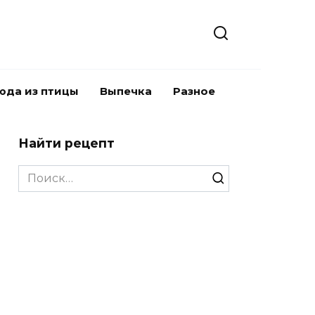
юда из птицы
Выпечка
Разное
Найти рецепт
Search
for: