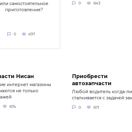
или самостоятельное
0
643
приготовление?
0
497
части Нисан
Приобрести
автозапчасти
ие интернет магазины
маются не только
Любой водитель когда-л
ажей
сталкивается с задачей за
674
0
671