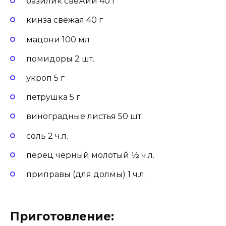
базилик свежий 40 г
кинза свежая 40 г
мацони 100 мл
помидоры 2 шт.
укроп 5 г
петрушка 5 г
виноградные листья 50 шт.
соль 2 ч.л.
перец черный молотый ½ ч.л.
приправы (для долмы) 1 ч.л.
Приготовление: