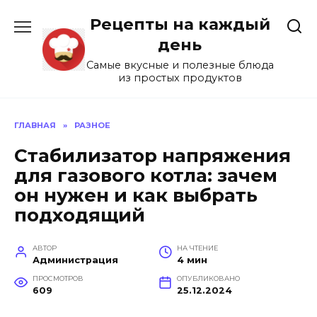
Перейти
Рецепты на каждый
к
содержанию
день
Самые вкусные и полезные блюда
из простых продуктов
ГЛАВНАЯ
»
РАЗНОЕ
Стабилизатор напряжения
для газового котла: зачем
он нужен и как выбрать
подходящий
АВТОР
НА ЧТЕНИЕ
Администрация
4 мин
ПРОСМОТРОВ
ОПУБЛИКОВАНО
609
25.12.2024